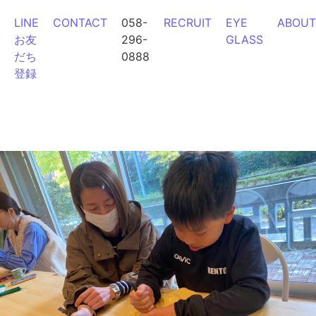
コンテンツへスキップ
LINE
CONTACT
058-
RECRUIT
EYE
ABOUT
お友
296-
GLASS
だち
0888
登録